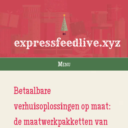
expressfeedlive.xyz
Menu
Skip to content
Betaalbare
verhuisoplossingen op maat:
de maatwerkpakketten van