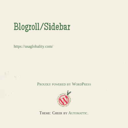
Blogroll/Sidebar
https://usaglobality.com/
Proudly powered by WordPress
Theme: Cheer by
Automattic
.