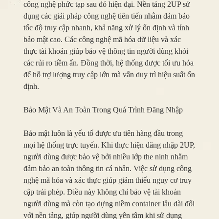
công nghệ phức tạp sau đó hiện đại. Nền tảng 2UP sử
dụng các giải pháp công nghệ tiên tiến nhằm đảm bảo
tốc độ truy cập nhanh, khả năng xử lý ổn định và tính
bảo mật cao. Các công nghệ mã hóa dữ liệu và xác
thực tài khoản giúp bảo vệ thông tin người dùng khỏi
các rủi ro tiềm ẩn. Đồng thời, hệ thống được tối ưu hóa
để hỗ trợ lượng truy cập lớn mà vẫn duy trì hiệu suất ổn
định.
Bảo Mật Và An Toàn Trong Quá Trình Đăng Nhập
Bảo mật luôn là yếu tố được ưu tiên hàng đầu trong
mọi hệ thống trực tuyến. Khi thực hiện đăng nhập 2UP,
người dùng được bảo vệ bởi nhiều lớp the ninh nhằm
đảm bảo an toàn thông tin cá nhân. Việc sử dụng công
nghệ mã hóa và xác thực giúp giảm thiểu nguy cơ truy
cập trái phép. Điều này không chỉ bảo vệ tài khoản
người dùng mà còn tạo dựng niềm container lâu dài đối
với nền tảng, giúp người dùng yên tâm khi sử dụng