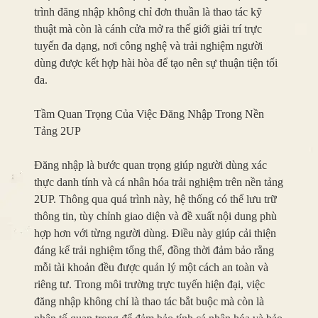
trình đăng nhập không chỉ đơn thuần là thao tác kỹ
thuật mà còn là cánh cửa mở ra thế giới giải trí trực
tuyến đa dạng, nơi công nghệ và trải nghiệm người
dùng được kết hợp hài hòa để tạo nên sự thuận tiện tối
đa.
Tầm Quan Trọng Của Việc Đăng Nhập Trong Nền
Tảng 2UP
Đăng nhập là bước quan trọng giúp người dùng xác
thực danh tính và cá nhân hóa trải nghiệm trên nền tảng
2UP. Thông qua quá trình này, hệ thống có thể lưu trữ
thông tin, tùy chỉnh giao diện và đề xuất nội dung phù
hợp hơn với từng người dùng. Điều này giúp cải thiện
đáng kể trải nghiệm tổng thể, đồng thời đảm bảo rằng
mỗi tài khoản đều được quản lý một cách an toàn và
riêng tư. Trong môi trường trực tuyến hiện đại, việc
đăng nhập không chỉ là thao tác bắt buộc mà còn là