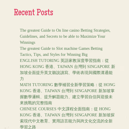
Recent Posts
The greatest Guide to On line casino Betting Strategies,
Guidelines, and Secrets to be able to Maximize Your
Winnings
The greatest Guide to Slot machine Games Betting
Tactics, Tips, and Styles for Winning Big
ENGLISH TUTORING 英語家教深度學習指南：從
HONG KONG 香港、TAIWAN 台灣到 SINGAPORE 新
加坡全面提升英文聽說讀寫、學術表現與國際溝通能
力
MATH TUTORING 數學補習全新學習策略：從 HONG
KONG 香港、TAIWAN 台灣到 SINGAPORE 新加坡掌
握數學邏輯、提升解題能力、建立學習自信與迎接未
來挑戰的完整指南
CHINESE COURSES 中文課程全面指南：從 HONG
KONG 香港、TAIWAN 台灣到 SINGAPORE 新加坡探
索現代中文教育、實用語言能力與跨文化交流的全新
學習之路