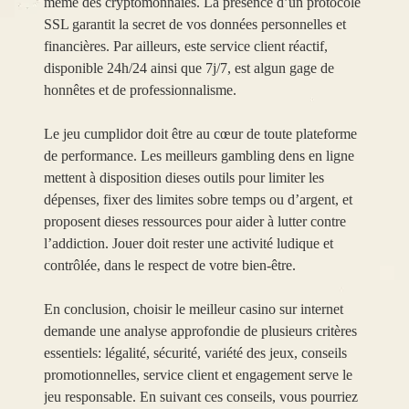
même des cryptomonnaies. La présence d’un protocole
SSL garantit la secret de vos données personnelles et
financières. Par ailleurs, este service client réactif,
disponible 24h/24 ainsi que 7j/7, est algun gage de
honnêtes et de professionnalisme.
Le jeu cumplidor doit être au cœur de toute plateforme
de performance. Les meilleurs gambling dens en ligne
mettent à disposition dieses outils pour limiter les
dépenses, fixer des limites sobre temps ou d’argent, et
proposent dieses ressources pour aider à lutter contre
l’addiction. Jouer doit rester une activité ludique et
contrôlée, dans le respect de votre bien-être.
En conclusion, choisir le meilleur casino sur internet
demande une analyse approfondie de plusieurs critères
essentiels: légalité, sécurité, variété des jeux, conseils
promotionnelles, service client et engagement serve le
jeu responsable. En suivant ces conseils, vous pourriez