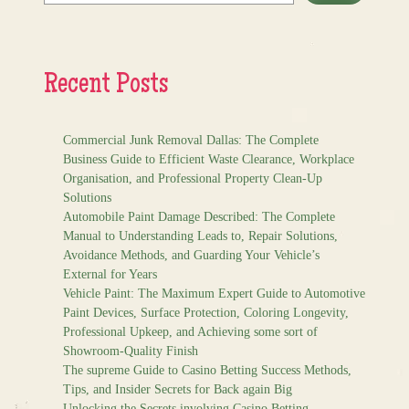
Recent Posts
Commercial Junk Removal Dallas: The Complete
Business Guide to Efficient Waste Clearance, Workplace
Organisation, and Professional Property Clean-Up
Solutions
Automobile Paint Damage Described: The Complete
Manual to Understanding Leads to, Repair Solutions,
Avoidance Methods, and Guarding Your Vehicle’s
External for Years
Vehicle Paint: The Maximum Expert Guide to Automotive
Paint Devices, Surface Protection, Coloring Longevity,
Professional Upkeep, and Achieving some sort of
Showroom-Quality Finish
The supreme Guide to Casino Betting Success Methods,
Tips, and Insider Secrets for Back again Big
Unlocking the Secrets involving Casino Betting