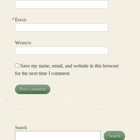
*
Email
Website
Save my name, email, and website in this browser
for the next time I comment.
Search
Search