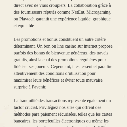
direct avec de vrais croupiers. La collaboration grâce à
des fournisseurs réputés comme NetEnt, Microgaming
ou Playtech garantit une expérience liquide, graphique
et équitable.
Les promotions et bonus constituent un autre critère
déterminant. Un bon on line casino sur internet propose
parfois des bonus de bienvenue généreux, des travels
gratuits, ainsi la cual des promotions régulières pour
fidéliser ses joueurs. Cependant, il est essentiel para lire
attentivement des conditions d’utilisation pour
maximiser leurs bénéfices et éviter toute mauvaise
surprise à l’avenir.
La tranquilité des transactions représente également un
factor crucial. Privilégiez nos sites qui offrent des
méthodes para paiement sécurisées, telles que les cartes
bancaires, les portefeuilles électroniques ou même les