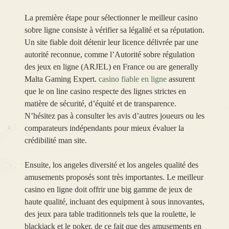
La première étape pour sélectionner le meilleur casino
sobre ligne consiste à vérifier sa légalité et sa réputation.
Un site fiable doit détenir leur licence délivrée par une
autorité reconnue, comme l’Autorité sobre régulation
des jeux en ligne (ARJEL) en France ou are generally
Malta Gaming Expert.
casino fiable en ligne
assurent
que le on line casino respecte des lignes strictes en
matière de sécurité, d’équité et de transparence.
N’hésitez pas à consulter les avis d’autres joueurs ou les
comparateurs indépendants pour mieux évaluer la
crédibilité man site.
Ensuite, los angeles diversité et los angeles qualité des
amusements proposés sont très importantes. Le meilleur
casino en ligne doit offrir une big gamme de jeux de
haute qualité, incluant des equipment à sous innovantes,
des jeux para table traditionnels tels que la roulette, le
blackjack et le poker, de ce fait que des amusements en