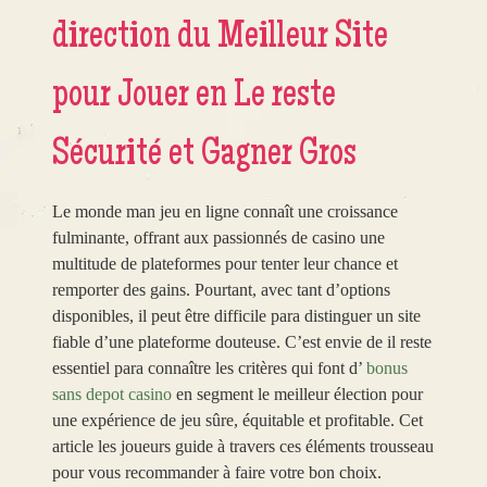
direction du Meilleur Site
pour Jouer en Le reste
Sécurité et Gagner Gros
Le monde man jeu en ligne connaît une croissance
fulminante, offrant aux passionnés de casino une
multitude de plateformes pour tenter leur chance et
remporter des gains. Pourtant, avec tant d’options
disponibles, il peut être difficile para distinguer un site
fiable d’une plateforme douteuse. C’est envie de il reste
essentiel para connaître les critères qui font d’
bonus
sans depot casino
en segment le meilleur élection pour
une expérience de jeu sûre, équitable et profitable. Cet
article les joueurs guide à travers ces éléments trousseau
pour vous recommander à faire votre bon choix.