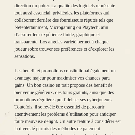
direction du poker. La qualité des logiciels représente
tout aussi essencial: privilégiez les plateformes qui
collaborent derrière des fournisseurs réputés tels que
Netentertainment, Microgaming ou Playtech, afin
d’assurer leur expérience fluide, graphique et
transparente. Los angeles variété permet à chaque
joueur sobre trouver ses préférences et d’explorer les
sensations.
Les benefit et promotions constitutional également un
avantage majeur pour maximiser vos chances para
gains. Un bon casino en trait propose des benefit de
bienvenue généreux, des tours gratuits, ainsi que des
promotions régulières put fidéliser ses cyberjoueurs.
Toutefois, il se révèle être essentiel de parcourir
attentivement les problems d’utilisation pour anticiper
toute mauvaise delight. Un autre feature à considérer est
la diversité parfois des méthodes de paiement