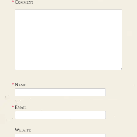
*
Comment
*
Name
*
Email
Website