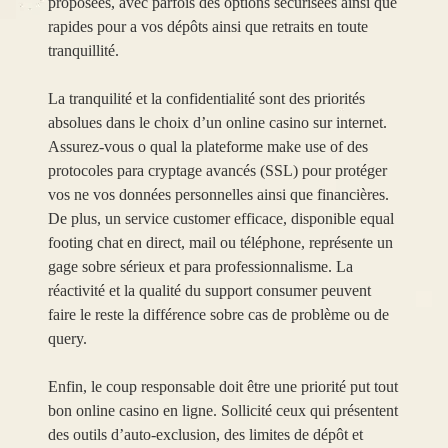
proposées, avec parfois des options sécurisées ainsi que
rapides pour a vos dépôts ainsi que retraits en toute
tranquillité.
La tranquilité et la confidentialité sont des priorités
absolues dans le choix d’un online casino sur internet.
Assurez-vous o qual la plateforme make use of des
protocoles para cryptage avancés (SSL) pour protéger
vos ne vos données personnelles ainsi que financières.
De plus, un service customer efficace, disponible equal
footing chat en direct, mail ou téléphone, représente un
gage sobre sérieux et para professionnalisme. La
réactivité et la qualité du support consumer peuvent
faire le reste la différence sobre cas de problème ou de
query.
Enfin, le coup responsable doit être une priorité put tout
bon online casino en ligne. Sollicité ceux qui présentent
des outils d’auto-exclusion, des limites de dépôt et