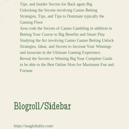
Tips, and Insider Secrets for Back again Big
Unlocking the Secrets involving Casino Betting
Strategies, Tips, and Tips to Dominate typically the
Gaming Floor
Area code the Secrets of Casino Gambling in addition to
Betting Your Course to Big Benefits and Smart Play
Studying the Art involving Casino Games Betting Unlock
Strategies, Ideas, and Secrets to Increase Your Winnings
and luxuriate in the Ultimate Gaming Experience
Reveal the Secrets to Winning Big Your Complete Guide
to be able to the Best Online Slots for Maximum Fun and
Fortune
Blogroll/Sidebar
https://usaglobality.com/