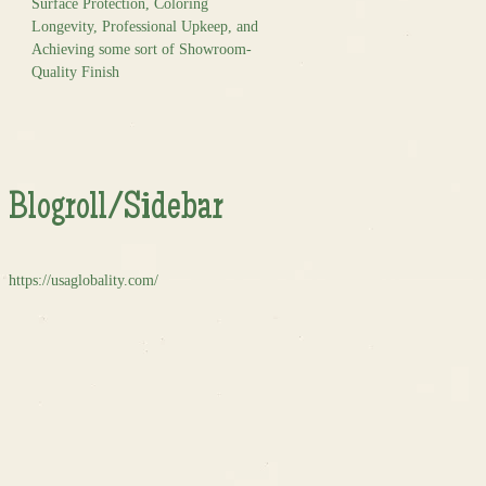
Surface Protection, Coloring
Longevity, Professional Upkeep, and
Achieving some sort of Showroom-
Quality Finish
Blogroll/Sidebar
https://usaglobality.com/