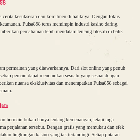
858
da cerita kesuksesan dan komitmen di baliknya. Dengan fokus
n keamanan, Pulsa858 terus memimpin industri kasino daring.
emberikan pemahaman lebih mendalam tentang filosofi di balik
am permainan yang ditawarkannya. Dari slot online yang penuh
 setiap pemain dapat menemukan sesuatu yang sesuai dengan
erikan nuansa eksklusivitas dan menempatkan Pulsa858 sebagai
pemain.
alam
 bermain bukan hanya tentang kemenangan, tetapi juga
lama perjalanan tersebut. Dengan grafis yang memukau dan efek
akan lingkungan kasino yang tak tertandingi. Setiap putaran