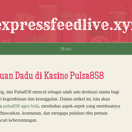
expressfeedlive.xy
Home
uan Dadu di Kasino Pulsa858
ng, dan Pulsa858 muncul sebagai salah satu destinasi utama bagi
i kegembiraan dan keunggulan. Dalam artikel ini, kita akan
ia
pulsa858 agen bola
, membahas aspek-aspek yang membuatnya
ditawarkan, keamanan, dan mengapa puluhan ribu pemain
cari keberuntungan.