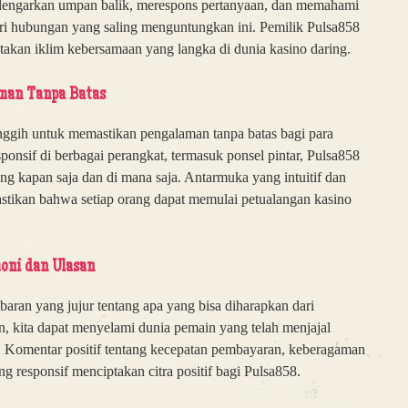
ndengarkan umpan balik, merespons pertanyaan, dan memahami
ri hubungan yang saling menguntungkan ini. Pemilik Pulsa858
ptakan iklim kebersamaan yang langka di dunia kasino daring.
man Tanpa Batas
ggih untuk memastikan pengalaman tanpa batas bagi para
onsif di berbagai perangkat, termasuk ponsel pintar, Pulsa858
 kapan saja dan di mana saja. Antarmuka yang intuitif dan
tikan bahwa setiap orang dapat memulai petualangan kasino
oni dan Ulasan
an yang jujur tentang apa yang bisa diharapkan dari
n, kita dapat menyelami dunia pemain yang telah menjajal
i. Komentar positif tentang kecepatan pembayaran, keberagaman
 responsif menciptakan citra positif bagi Pulsa858.