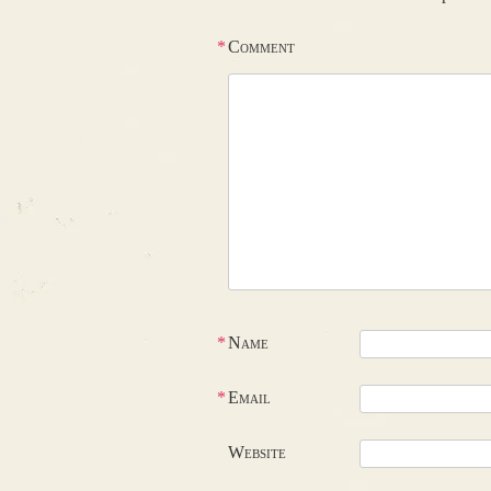
*
Comment
*
Name
*
Email
Website